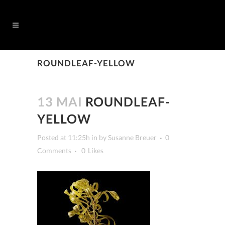
ROUNDLEAF-YELLOW
13 MAI
ROUNDLEAF-
YELLOW
Posted at 11:25h
in
by
Susanne Breuer
0
Comments
0
Likes